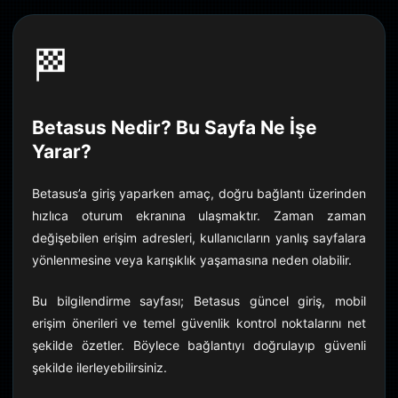
🏁
Betasus Nedir? Bu Sayfa Ne İşe
Yarar?
Betasus’a giriş yaparken amaç, doğru bağlantı üzerinden
hızlıca oturum ekranına ulaşmaktır. Zaman zaman
değişebilen erişim adresleri, kullanıcıların yanlış sayfalara
yönlenmesine veya karışıklık yaşamasına neden olabilir.
Bu bilgilendirme sayfası; Betasus güncel giriş, mobil
erişim önerileri ve temel güvenlik kontrol noktalarını net
şekilde özetler. Böylece bağlantıyı doğrulayıp güvenli
şekilde ilerleyebilirsiniz.