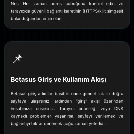
Not: Her zaman adres çubuğunu kontrol edin ve
tarayıcıda güvenli bağlantı işaretinin (HTTPS/kilit simgesi)
bulunduğundan emin olun.
📌
Betasus Giriş ve Kullanım Akışı
Betasus giriş adımları basittir: önce güncel link ile doğru
sayfaya ulaşırsınız, ardından “giriş” akışı üzerinden
hesabınıza erişirsiniz. Tarayıcı önbelleği veya DNS
kaynaklı problemler yaşanırsa, sayfayı yenilemek ve
bağlantıyı tekrar denemek çoğu zaman yeterlidir.