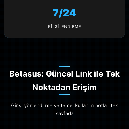
7/24
BILGILENDIRME
Betasus: Güncel Link ile Tek
Noktadan Erişim
Giriş, yönlendirme ve temel kullanım notları tek
sayfada