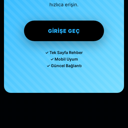
hızlıca erişin.
GİRİŞE GEÇ
✓ Tek Sayfa Rehber
✓ Mobil Uyum
✓ Güncel Bağlantı