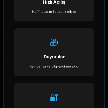
Hızlı Açılış
Hafif tasarım ile pratik erişim
🎁
Duyurular
Kampanya ve bilgilendirme akışı
🔐