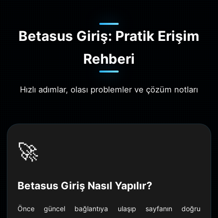
Betasus Giriş: Pratik Erişim
Rehberi
Hızlı adımlar, olası problemler ve çözüm notları
🚀
Betasus Giriş Nasıl Yapılır?
Önce güncel bağlantıya ulaşıp sayfanın doğru