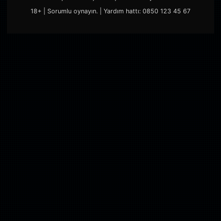
18+ | Sorumlu oynayın. | Yardım hattı: 0850 123 45 67