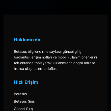
Hakkımızda
Betasus bilgilendirme sayfası; güncel giriş
bağlantısı, erişim notları ve mobil kullanım önerilerini
tek ekranda toplayarak kullanıcıların doğru adrese
hızlıca ulaşmasını hedefler.
Hızlı Erişim
Betasus
Betasus Giriş
Güncel Giriş