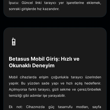
İpucu: Güncel linki tarayıcı yer işaretlerine eklemek,
sonraki girişlerde hız kazandırır.
📱
Betasus Mobil Giriş: Hızlı ve
Okunaklı Deneyim
Mobil cihazlarda erişim çoğunlukla tarayıcı üzerinden
yapılır. Bu yüzden sade yapı ve hızlı açılış hedeflenir.
Açılmıyorsa farklı tarayıcı, gizli sekme ve çerez/önbellek
temizliği gibi adımlar işe yarayabilir.
Ek not: Cihazınızda güç tasarrufu modları, sayfa